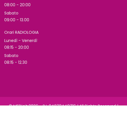
08:00 - 20:00
Sabato
09:00 - 13.00
Orari RADIOLOGIA
Lunedì - Venerdì
08:15 - 20:00
Sabato
08:15 - 12.30
© MEDigit 2026 - P.I. 04278440716 | All Rights Reserved |
Cookie Policy
| I nostri medici sono presenti anche su
miodottore.it »
Prenota una visita