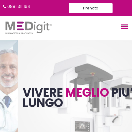
0881 311 164
Prenota
VIVERE
MEGLIO
PIU’ A
LUNGO