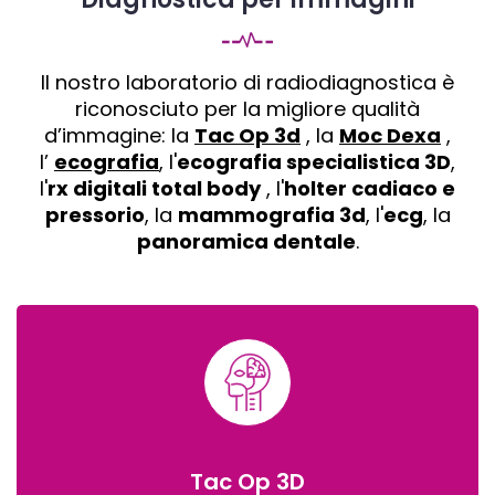
Il nostro laboratorio di radiodiagnostica è
riconosciuto per la migliore qualità
d’immagine: la
Tac Op 3d
, la
Moc Dexa
,
l’
ecografia
, l'
ecografia specialistica 3D
,
l'
rx digitali total body
, l'
holter cadiaco e
pressorio
, la
mammografia 3d
, l'
ecg
, la
panoramica dentale
.
Tac Op 3D