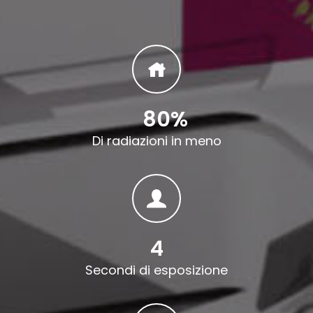
80
%
Di radiazioni in meno
4
Secondi di esposizione